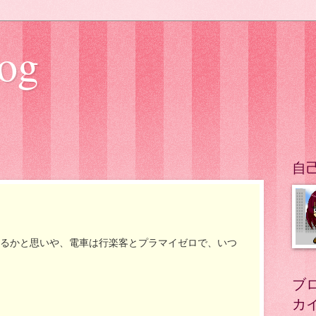
og
。
自
るかと思いや、電車は行楽客とプラマイゼロで、いつ
ブ
カ