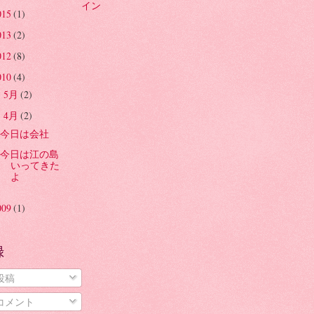
イン
015
(1)
013
(2)
012
(8)
010
(4)
5月
(2)
►
4月
(2)
▼
今日は会社
今日は江の島
いってきた
よ
009
(1)
録
投稿
コメント