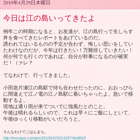
2010年4月29日木曜日
今日は江の島いってきたよ
例年この時期になると、お友達が、江の島行って生しらす
丼を食べてきたレポートをあげているのだ。
誘われてはいるものの予定が合わず、悔しい思いをしてい
たわけなのだが、今年は行きたい！万難排していきたい！
何が何でも行くのであれば、自分が幹事になるのが確実
だ！（ァレ？
てなわけで、行ってきました。
小田急片瀬江の島駅で待ち合わせだったのに、おおっぴら
に間違えて江ノ電の江ノ島駅に着いちゃったよ。急いで移
動するよ。
現地は通り雨が来てついでに強風だとのこと。
午後は晴れるらしいので、これは早々にご飯にしといて、
午後ゆっくり移動がいいだろうと。
そんなわけでごはんまち。
http://movapic.com/pic/201004291142074bd8f1ff