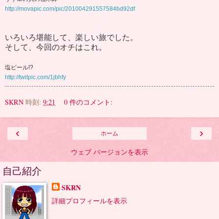
http://movapic.com/pic/201004291557584bd92df
いろいろ堪能して、楽しい旅でした。
そして、今回のオチはこれ。
塩ビール!?
http://twitpic.com/1jbhfy
SKRN
時刻:
9:21
0 件のコメント:
‹
›
ホーム
ウェブ バージョンを表示
自己紹介
SKRN
詳細プロフィールを表示