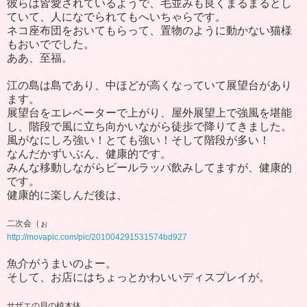
彼らは皆愛されているようで、毛並みも良くまるまるとし
ていて、人になでられてもへいちゃらです。
ネコ座布団をおいてもらって、置物のように動かない猫様
もおいででした。
ああ、至福。
江の島は島であり、中ほどが高くなっていて展望台があり
ます。
展望台をエレベーターで上がり、屋外展望上で強風を堪能
し、階段で風に立ち向かいながら徒歩で降りてきました。
風がなにしろ強い！とても強い！そして階段が多い！
なんだかずいぶん、健康的です。
みんな移動しながらビールラッパ飲みしてますが、健康的
です。
健康的に楽しんだ後は、
二次会（ぉ
http://movapic.com/pic/201004291531574bd927
魚介がうまいのよー。
そして、お店にはちょっとかわいいディスプレイが。
サザエの貝の植木鉢