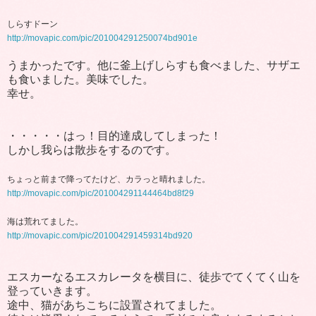
しらすドーン
http://movapic.com/pic/201004291250074bd901e
うまかったです。他に釜上げしらすも食べました、サザエ
も食いました。美味でした。
幸せ。
・・・・・はっ！目的達成してしまった！
しかし我らは散歩をするのです。
ちょっと前まで降ってたけど、カラっと晴れました。
http://movapic.com/pic/201004291144464bd8f29
海は荒れてました。
http://movapic.com/pic/201004291459314bd920
エスカーなるエスカレータを横目に、徒歩でてくてく山を
登っていきます。
途中、猫があちこちに設置されてました。